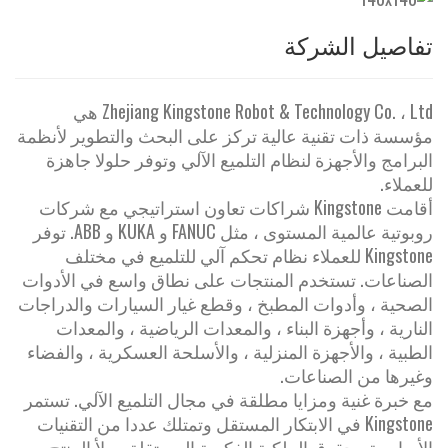
تفاصيل الشركة
Zhejiang Kingstone Robot & Technology Co. ، Ltd هي
مؤسسة ذات تقنية عالية تركز على البحث والتطوير لأنظمة
البرامج والأجهزة لنظام التلميع الآلي وتوفر حلولا جاهزة
للعملاء.
أقامت Kingstone شراكات تعاون استراتيجي مع شركات
روبوتية عالمية المستوى ، مثل FANUC و KUKA و ABB. توفر
Kingstone للعملاء نظام تحكم آلي للتلميع في مختلف
الصناعات. تستخدم المنتجات على نطاق واسع في الأدوات
الصحية ، وأدوات المطبخ ، وقطع غيار السيارات والدراجات
النارية ، وأجهزة البناء ، والمعدات الرياضية ، والمعدات
الطبية ، والأجهزة المنزلية ، والأسلحة العسكرية ، والفضاء
وغيرها من الصناعات.
مع خبرة غنية ومزايا مطلقة في مجال التلميع الآلي. تستمر
Kingstone في الابتكار المستقل وتمتلك عددا من التقنيات
الأساسية وحقوق الملكية الفكرية المستقلة. يملأ المنتج