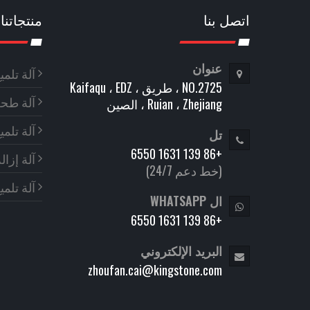
اتصل بنا
منتجاتنا
عنوان
آلة تلم
NO.2725 ، طريق Kaifaqu ، EDZ ،
آلة طح
Ruian ، Zhejiang ، الصين
آلة تلم
تل
+86 139 1631 6550
آلة إزا
(خط دعم 24/7)
آلة تلميع C
ال WHATSAPP
+86 139 1631 6550
البريد الإلكتروني
zhoufan.cai@kingstone.com