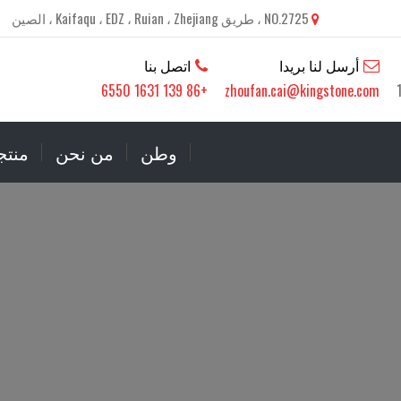
NO.2725 ، طريق Kaifaqu ، EDZ ، Ruian ، Zhejiang ، الصين
أرسل لنا بريدا
اتصل بنا
+86 139 1631 6550
zhoufan.cai@kingstone.com
وطن
من نحن
منتج