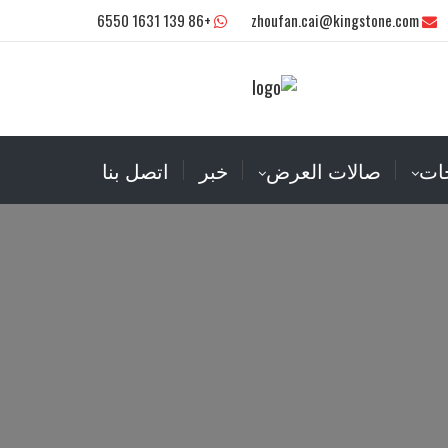
+86 139 1631 6550
zhoufan.cai@kingstone.com
ات
صالات العرض
خبر
اتصل بنا