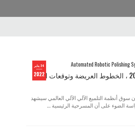
24 يناير
تقرير أبحاث سوق أنظمة التلميع الروبوتية الآلية لعام 2021 ، الخطوط العريضة وتوقعات النمو
2022
ن في تقرير بحثي جديد من قاعدة بيانات ResearchMoz إلى أن سوق أنظمة التلميع الآلي الآلي العالمي سيشهد